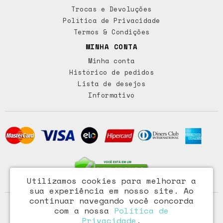
Trocas e Devoluções
Política de Privacidade
Termos & Condições
MINHA CONTA
Minha conta
Histórico de pedidos
Lista de desejos
Informativo
Utilizamos cookies para melhorar a
sua experiência em nosso site.
Ao
continuar navegando você concorda
Access Comércio Importação e Exportação Ltda - CNPJ:
com a nossa
Política de
72.473.291/0001-46
Privacidade
.