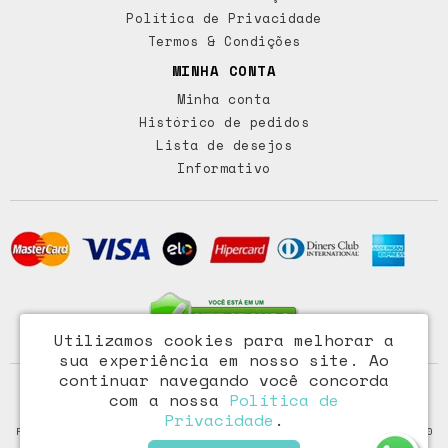
Política de Privacidade
Termos & Condições
MINHA CONTA
Minha conta
Histórico de pedidos
Lista de desejos
Informativo
Utilizamos cookies para melhorar a
sua experiência em nosso site.
Ao
continuar navegando você concorda
Access Comércio Importação e Exportação Ltda - CNPJ:
com a nossa
Política de
72.473.291/0001-46
Privacidade
.
Rua Paraiba, 318 – Floresta - Porto Alegre / RS - CEP: 90220-100