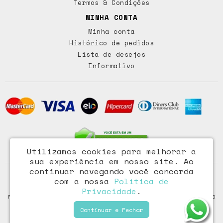
Termos & Condições
MINHA CONTA
Minha conta
Histórico de pedidos
Lista de desejos
Informativo
Utilizamos cookies para melhorar a
sua experiência em nosso site.
Ao
continuar navegando você concorda
Access Comércio Importação e Exportação Ltda - CNPJ:
com a nossa
Política de
72.473.291/0001-46
Privacidade
.
Rua Paraiba, 318 – Floresta - Porto Alegre / RS - CEP: 90220-100
Continuar e Fechar
Fazzoletti © 2026