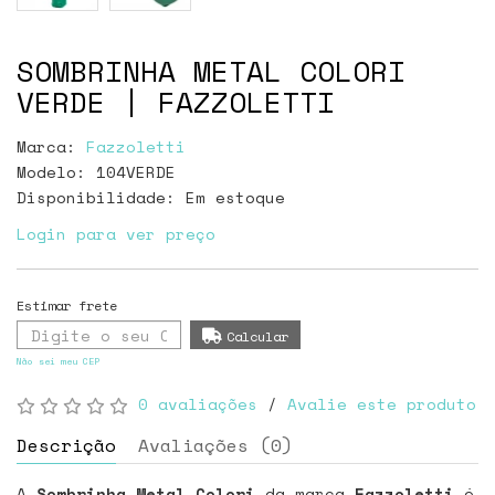
SOMBRINHA METAL COLORI
VERDE | FAZZOLETTI
Marca:
Fazzoletti
Modelo: 104VERDE
Disponibilidade:
Em estoque
Login para ver preço
Não sei meu CEP
0 avaliações
/
Avalie este produto
Descrição
Avaliações (0)
A
Sombrinha Metal Colori
da marca
Fazzoletti
é