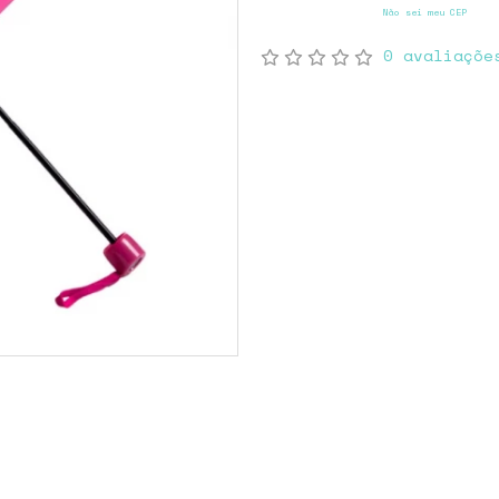
Não sei meu CEP
0 avaliaçõe