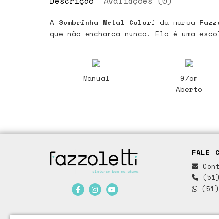
Descrição
Avaliações (0)
A
Sombrinha Metal Colori
da marca
Fazz
que não encharca nunca. Ela é uma esco
Manual
97cm
Aberto
FALE 
Cont
(51)
(51)