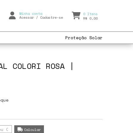
Minha conta
0
Itens
Acessar
/
Cadastre-se
R$ 0,00
Proteção Solar
AL COLORI ROSA |
oque