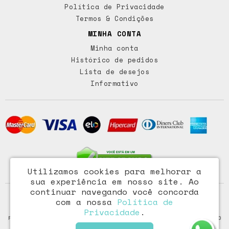
Política de Privacidade
Termos & Condições
MINHA CONTA
Minha conta
Histórico de pedidos
Lista de desejos
Informativo
Utilizamos cookies para melhorar a
sua experiência em nosso site.
Ao
continuar navegando você concorda
Access Comércio Importação e Exportação Ltda - CNPJ:
com a nossa
Política de
72.473.291/0001-46
Privacidade
.
Rua Paraiba, 318 – Floresta - Porto Alegre / RS - CEP: 90220-100