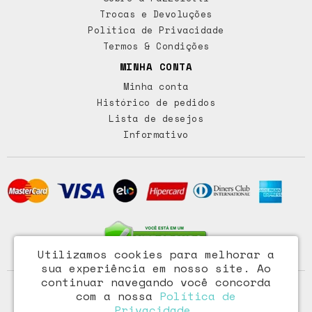
Trocas e Devoluções
Política de Privacidade
Termos & Condições
MINHA CONTA
Minha conta
Histórico de pedidos
Lista de desejos
Informativo
Utilizamos cookies para melhorar a
sua experiência em nosso site.
Ao
continuar navegando você concorda
Access Comércio Importação e Exportação Ltda - CNPJ:
com a nossa
Política de
72.473.291/0001-46
Privacidade
.