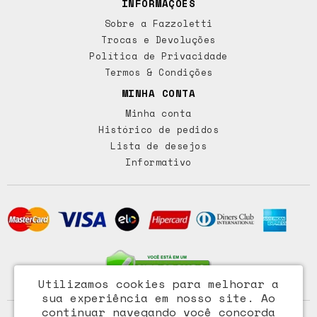
INFORMAÇÕES
Sobre a Fazzoletti
Trocas e Devoluções
Política de Privacidade
Termos & Condições
MINHA CONTA
Minha conta
Histórico de pedidos
Lista de desejos
Informativo
Utilizamos cookies para melhorar a
sua experiência em nosso site.
Ao
continuar navegando você concorda
Access Comércio Importação e Exportação Ltda - CNPJ: