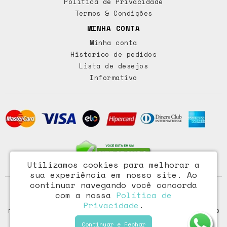
Política de Privacidade
Termos & Condições
MINHA CONTA
Minha conta
Histórico de pedidos
Lista de desejos
Informativo
Utilizamos cookies para melhorar a
sua experiência em nosso site.
Ao
continuar navegando você concorda
Access Comércio Importação e Exportação Ltda - CNPJ:
com a nossa
Política de
72.473.291/0001-46
Privacidade
.
Rua Paraiba, 318 – Floresta - Porto Alegre / RS - CEP: 90220-100
Continuar e Fechar