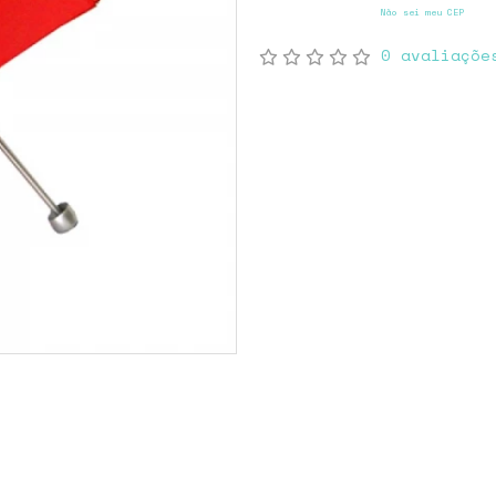
Não sei meu CEP
0 avaliaçõe