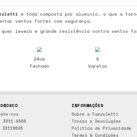
zoletti
é toda composta por alumínio, o que a torn
entar ventos fortes com segurança.
 quer leveza e grande resistência contra ventos fo
24cm
8
Fechado
Varetas
CONOSCO
INFORMAÇÕES
ate-nos
Sobre a Fazzoletti
 3311-9595
Trocas e Devoluções
 33118695
Política de Privacidade
Termos & Condições