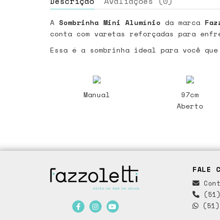
Descrição
Avaliações (0)
A
Sombrinha Mini Alumínio
da marca
Faz
conta com varetas reforçadas para enfr
Essa é a sombrinha ideal para você que
Manual
97cm
Aberto
FALE 
Cont
(51)
(51)