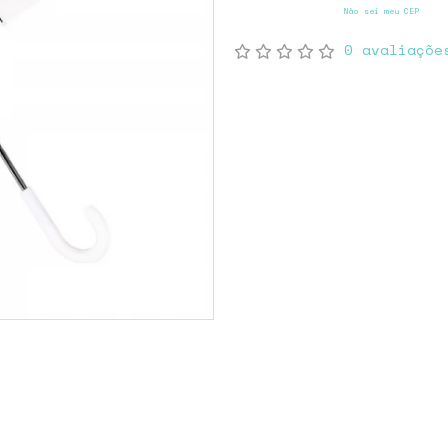
Não sei meu CEP
0 avaliaçõe