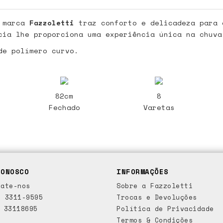
 marca
Fazzoletti
traz conforto e delicadeza para 
ia lhe proporciona uma experiência única na chuva
de polímero curvo.
82cm
8
Fechado
Varetas
CONOSCO
INFORMAÇÕES
ate-nos
Sobre a Fazzoletti
 3311-9595
Trocas e Devoluções
 33118695
Política de Privacidade
Termos & Condições