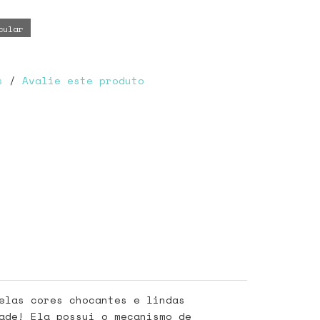
s
/
Avalie este produto
elas cores chocantes e lindas
ade! Ela possui o mecanismo de