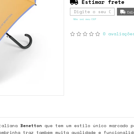
O
Estimar frete
Não sei meu CEP
0 avaliaçõe
taliana
Benetton
que tem um estilo único marcado p
ombrinha traz também muita qualidade e funcionalid