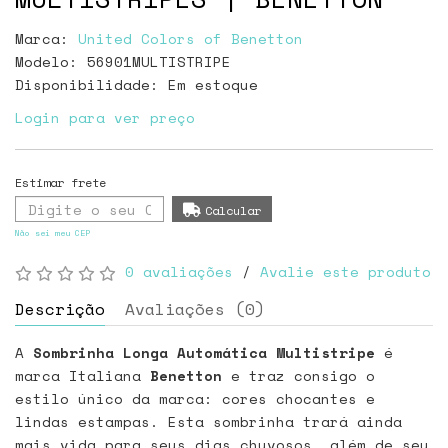
Marca:
United Colors of Benetton
Modelo: 56901MULTISTRIPE
Disponibilidade:
Em estoque
Login para ver preço
Não sei meu CEP
0 avaliações
/
Avalie este produto
Descrição
Avaliações (0)
A
Sombrinha Longa Automática Multistripe
é
marca Italiana
Benetton
e traz consigo o
estilo único da marca: cores chocantes e
lindas estampas. Esta sombrinha trará ainda
mais vida para seus dias chuvosos, além de seu