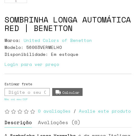
SOMBRINHA LONGA AUTOMÁTICA
RED | BENETTON
Marca:
United Colors of Benetton
Modelo: 56003VERMELHO
Disponibilidade:
Em estoque
Login para ver preço
Não sei meu CEP
0 avaliações
/
Avalie este produto
Descrição
Avaliações (0)
A
Sombrinha Longa Vermelha
é da marca Italiana