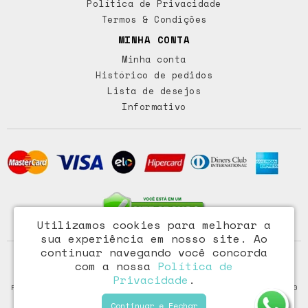
Política de Privacidade
Termos & Condições
MINHA CONTA
Minha conta
Histórico de pedidos
Lista de desejos
Informativo
Utilizamos cookies para melhorar a
sua experiência em nosso site.
Ao
continuar navegando você concorda
Access Comércio Importação e Exportação Ltda - CNPJ:
com a nossa
Política de
72.473.291/0001-46
Privacidade
.
Rua Paraiba, 318 – Floresta - Porto Alegre / RS - CEP: 90220-100
Continuar e Fechar