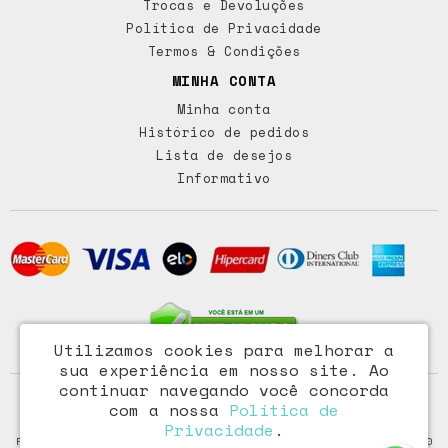
Trocas e Devoluções
Política de Privacidade
Termos & Condições
MINHA CONTA
Minha conta
Histórico de pedidos
Lista de desejos
Informativo
Utilizamos cookies para melhorar a
sua experiência em nosso site.
Ao
continuar navegando você concorda
Access Comércio Importação e Exportação Ltda - CNPJ:
com a nossa
Política de
72.473.291/0001-46
Privacidade
.
Rua Paraiba, 318 – Floresta - Porto Alegre / RS - CEP: 90220-100