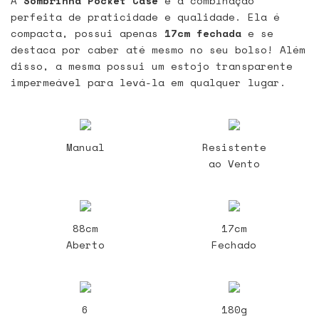
A
Sombrinha Pocket Case
é a combinação
perfeita de praticidade e qualidade. Ela é
compacta, possui apenas
17cm fechada
e se
destaca por caber até mesmo no seu bolso! Além
disso, a mesma possui um estojo transparente
impermeável para levá-la em qualquer lugar.
Manual
Resistente
ao Vento
88cm
17cm
Aberto
Fechado
6
180g