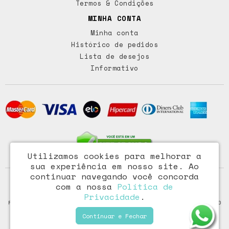
Termos & Condições
MINHA CONTA
Minha conta
Histórico de pedidos
Lista de desejos
Informativo
Utilizamos cookies para melhorar a
sua experiência em nosso site.
Ao
continuar navegando você concorda
Access Comércio Importação e Exportação Ltda - CNPJ:
com a nossa
Política de
72.473.291/0001-46
Privacidade
.
Rua Paraiba, 318 – Floresta - Porto Alegre / RS - CEP: 90220-100
Continuar e Fechar
Fazzoletti © 2026